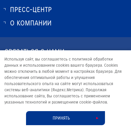
ПРЕСС-ЦЕНТР
О SUZUKI
ИСТОРИЯ SUZUKI
О КОМПАНИИ
НОВОСТИ
ПРОГРАММА ЛОЯЛЬНОСТИ
О КОМПАНИИ
ОПТОВЫЕ ПРОДАЖИ ЗАПЧАСТЕЙ
КОНТАКТЫ
СВЯЗАТЬСЯ С НАМИ
ЮРИДИЧЕСКАЯ ИНФОРМАЦИЯ
Используя сайт, вы соглашаетесь с политикой обработки
+7 (473) 207-01-01
данных и использованием cookies вашего браузера. Cookies
можно отключить в любой момент в настройках браузера. Для
INFO@SUZUKI-VORONEZH.RU
обеспечения оптимальной работы и улучшения
пользовательского опыта на сайте могут использоваться
системы веб-аналитики (Яндекс.Метрика). Продолжая
использование сайта, Вы соглашаетесь с применением
указанных технологий и размещением cookie-файлов.
© 2026
РИНГ С
Сделано в ПЕРКС
ПРИНЯТЬ