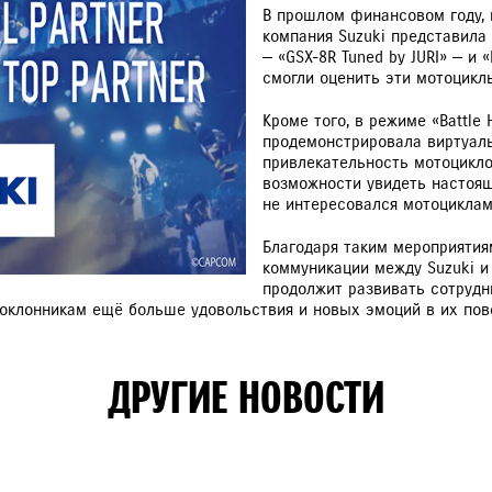
В прошлом финансовом году, 
компания Suzuki представила 
— «GSX-8R Tuned by JURI» — и 
РАССЧИТАТЬ ТО
смогли оценить эти мотоцикл
С
Кроме того, в режиме «Battle 
продемонстрировала виртуальн
привлекательность мотоциклов
VITARA
JIMNY
возможности увидеть настоящ
не интересовался мотоциклам
Благодаря таким мероприяти
коммуникации между Suzuki и 
продолжит развивать сотрудн
оклонникам ещё больше удовольствия и новых эмоций в их пов
ДРУГИЕ НОВОСТИ