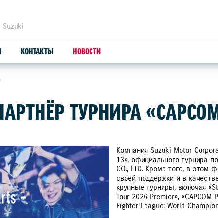
 Suzuki
И
КОНТАКТЫ
НОВОСТИ
»
ЗАПЧАСТИ И АКСЕССУАРЫ
С
ПАРТНЁР ТУРНИРА «CAPCOM
ОРИГИНАЛЬНЫЕ ЗАПЧАСТИ
СЕ
ПРОДУКЦИЯ SUZUTEC
SU
Компания Suzuki Motor Corpo
13», официального турнира по
CO., LTD. Кроме того, в этом
КУЗОВНЫЕ ЗАПЧАСТИ И РЕМОНТ
своей поддержки и в качеств
крупные турниры, включая «Str
УЗНАТЬ СТОИМОСТЬ ДЕТАЛИ
Tour 2026 Premier», «CAPCOM Pr
Fighter League: World Champion
СЕРВИС-КОМПЛЕКТЫ SUZUKI