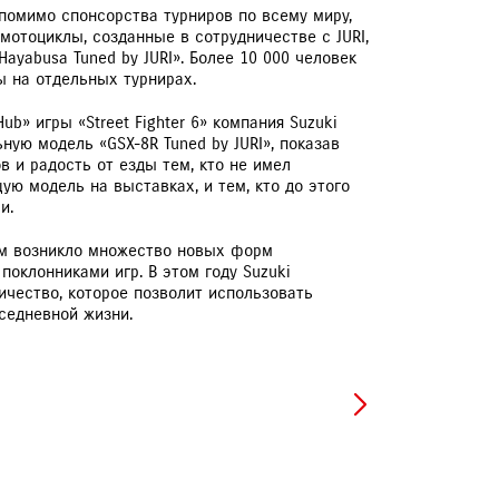
помимо спонсорства турниров по всему миру,
мотоциклы, созданные в сотрудничестве с JURI,
«Hayabusa Tuned by JURI». Более 10 000 человек
ы на отдельных турнирах.
ЕРВИСНЫЕ КАМПАНИИ
Hub» игры «Street Fighter 6» компания Suzuki
ую модель «GSX-8R Tuned by JURI», показав
 и радость от езды тем, кто не имел
ую модель на выставках, и тем, кто до этого
и.
ям возникло множество новых форм
поклонниками игр. В этом году Suzuki
ичество, которое позволит использовать
седневной жизни.