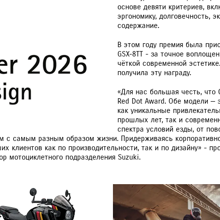
основе девяти критериев, вк
эргономику, долговечность, 
содержание.
РАССЧИТАТЬ ТО
С
В этом году премия была при
GSX-8TT - за точное воплоще
чёткой современной эстетике.
получила эту награду.
VITARA
JIMNY
«Для нас большая честь, что 
Red Dot Award. Обе модели —
как уникальные привлекатель
прошлых лет, так и современ
спектра условий езды, от по
ам с самым разным образом жизни. Придерживаясь корпоративног
их клиентов как по производительности, так и по дизайну» - 
ор мотоциклетного подразделения Suzuki.