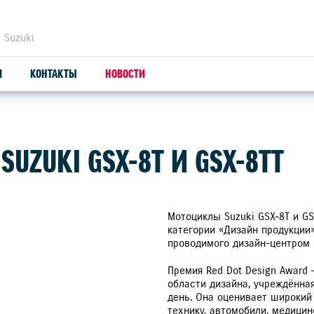
 Suzuki
И
КОНТАКТЫ
НОВОСТИ
ЗАПЧАСТИ И АКСЕССУАРЫ
С
SUZUKI GSX-8T И GSX-8TT
ОРИГИНАЛЬНЫЕ ЗАПЧАСТИ
СЕ
ПРОДУКЦИЯ SUZUTEC
SU
Мотоциклы Suzuki GSX-8T и GS
категории «Дизайн продукции»
проводимого дизайн-центром N
КУЗОВНЫЕ ЗАПЧАСТИ И РЕМОНТ
Премия Red Dot Design Award
УЗНАТЬ СТОИМОСТЬ ДЕТАЛИ
области дизайна, учреждённа
день. Она оценивает широкий
СЕРВИС-КОМПЛЕКТЫ SUZUKI
технику, автомобили, медицин