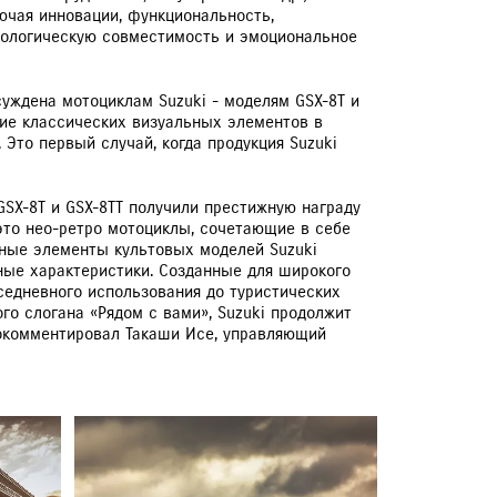
лючая инновации, функциональность,
экологическую совместимость и эмоциональное
ЕРВИСНЫЕ КАМПАНИИ
суждена мотоциклам Suzuki - моделям GSX-8T и
ние классических визуальных элементов в
 Это первый случай, когда продукция Suzuki
GSX-8T и GSX-8TT получили престижную награду
 это нео-ретро мотоциклы, сочетающие в себе
ные элементы культовых моделей Suzuki
ные характеристики. Созданные для широкого
вседневного использования до туристических
о слогана «Рядом с вами», Suzuki продолжит
прокомментировал Такаши Исе, управляющий